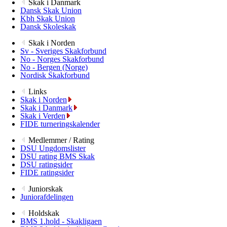
Skak i Danmark
Dansk Skak Union
Kbh Skak Union
Dansk Skoleskak
Skak i Norden
Sv - Sveriges Skakforbund
No - Norges Skakforbund
No - Bergen (Norge)
Nordisk Skakforbund
Links
Skak i Norden
Skak i Danmark
Skak i Verden
FIDE turneringskalender
Medlemmer / Rating
DSU Ungdomslister
DSU rating BMS Skak
DSU ratingsider
FIDE ratingsider
Juniorskak
Juniorafdelingen
Holdskak
BMS 1.hold - Skakligaen