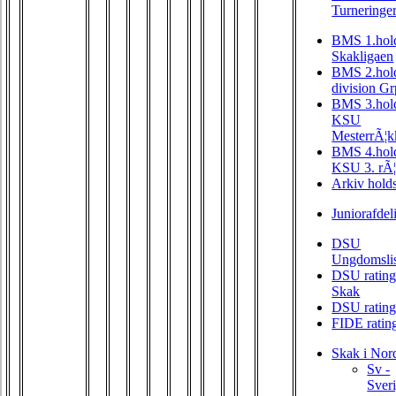
Turneringe
BMS 1.hold
Skakligaen
BMS 2.hold
division Gr
BMS 3.hold
KSU
MesterrÃ¦k
BMS 4.hold
KSU 3. rÃ
Arkiv hold
Juniorafdel
DSU
Ungdomslis
DSU ratin
Skak
DSU rating
FIDE ratin
Skak i Nor
Sv -
Sver