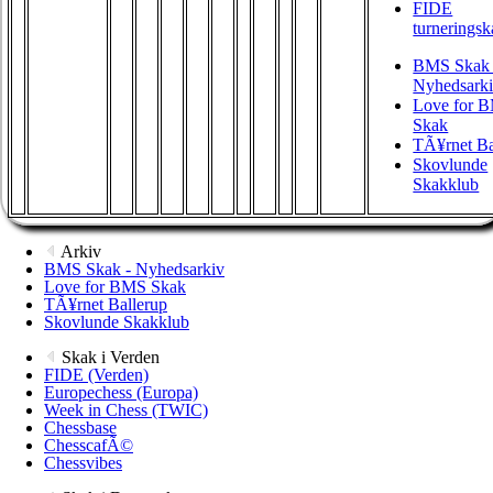
FIDE
turneringsk
BMS Skak 
Nyhedsark
Love for 
Skak
TÃ¥rnet Ba
Skovlunde
Skakklub
Arkiv
BMS Skak - Nyhedsarkiv
Love for BMS Skak
TÃ¥rnet Ballerup
Skovlunde Skakklub
Skak i Verden
FIDE (Verden)
Europechess (Europa)
Week in Chess (TWIC)
Chessbase
ChesscafÃ©
Chessvibes