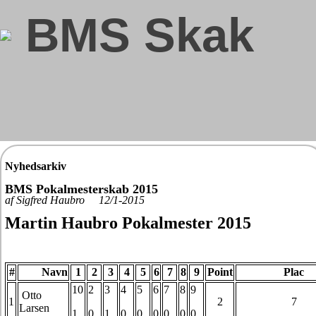
BMS Skak
Nyhedsarkiv
BMS Pokalmesterskab 2015
af Sigfred Haubro 12/1-2015
Martin Haubro Pokalmester 2015
#
Navn
1
2
3
4
5
6
7
8
9
Point
Plac
10
2
3
4
5
6
7
8
9
Otto
1
2
7
Larsen
1
0
1
0
0
0
0
0
0