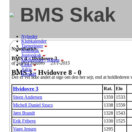
BMS Skak
Nyheder
Klubkalender
Turneringer
Nyhedsarkiv
Holdskak
Juniorskak
BMS 4 - Hvidovre 3
Medlemmer / Rating
af Sigfred Haubro 21/1-2015
Links
Arkiv
BMS 3 - Hvidovre 8 - 0
Kontakt
Der er vel ikke andet at sige om den her sejr, end at holdlederen 
Hvidovre 3
Rat.
Elo
Steen Andersen
1359
1533
Michell Daniel Szucs
1338
1559
Jørn Brandt
1328
1543
Erik Friberg
1330
1525
Vagn Jensen
1295