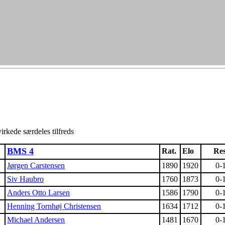
virkede særdeles tilfreds
BMS 4
Rat.
Elo
Res
Jørgen Carstensen
1890
1920
0-
Siv Haubro
1760
1873
0-
Anders Otto Larsen
1586
1790
0-
Henning Tornhøj Christensen
1634
1712
0-
Michael Andersen
1481
1670
0-