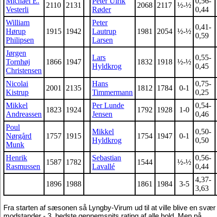
Michael E.
Peter Ulrik
0,56-
2110
2131
2068
2117
½-½
Vesterli
Røder
0,44
William
Peter
0,41-
Hørup
1915
1942
Lautrup
1981
2054
½-½
0,59
Philipsen
Larsen
Jørgen
Lars
0,55-
Tornhøj
1866
1947
1832
1918
½-½
Hyldkrog
0,45
Christensen
Nicolai
Hans
0,75-
2001
2135
1812
1784
0-1
Kistrup
Timmermann
0,25
Mikkel
Per Lunde
0,54-
1823
1924
1792
1928
1-0
Andreassen
Jensen
0,46
Poul
Mikkel
0,50-
Nørgård
1757
1915
1754
1947
0-1
Hyldkrog
0,50
Munk
Henrik
Sebastian
0,56-
1587
1782
1544
½-½
Rasmussen
Lavallé
0,44
4,37-
1896
1988
1861
1984
3-5
3,63
Fra starten af sæsonen så Lyngby-Virum ud til at ville blive en svær 
modstander - 3. bedste gennemsnits rating af alle hold. Men på 