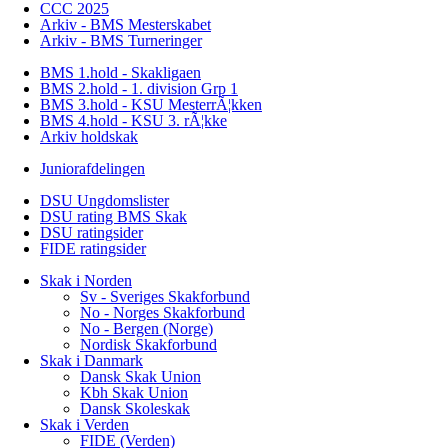
CCC 2025
Arkiv - BMS Mesterskabet
Arkiv - BMS Turneringer
BMS 1.hold - Skakligaen
BMS 2.hold - 1. division Grp 1
BMS 3.hold - KSU MesterrÃ¦kken
BMS 4.hold - KSU 3. rÃ¦kke
Arkiv holdskak
Juniorafdelingen
DSU Ungdomslister
DSU rating BMS Skak
DSU ratingsider
FIDE ratingsider
Skak i Norden
Sv - Sveriges Skakforbund
No - Norges Skakforbund
No - Bergen (Norge)
Nordisk Skakforbund
Skak i Danmark
Dansk Skak Union
Kbh Skak Union
Dansk Skoleskak
Skak i Verden
FIDE (Verden)