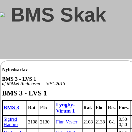
BMS Skak
Nyhedsarkiv
BMS 3 - LVS 1
af Mikkel Andreasen 30/1-2015
BMS 3 - LVS 1
Lyngby-
BMS 3
Rat.
Elo
Rat.
Elo
Res.
Forv.
Virum 1
Sigfred
0,50-
2108
2130
Finn Vester
2108
2138
0-1
Haubro
0,50