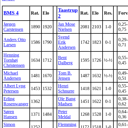
Taastrup
BMS 4
Rat.
Elo
Rat.
Elo
Res.
Forv
2
Jørgen
Jan Mose
0,25-
1890
1920
2081
2103
1-0
Carstensen
Nielsen
0,75
Svend
Anders Otto
0,29-
1586
1790
Erik
1742
1823
0-1
Larsen
0,71
Andersen
Henning
Bent
0,55-
Tornhøj
1634
1712
1595
1726
½-½
Dalberg
0,45
Christensen
Michael
Tom B.
0,49-
1481
1670
1487
1632
½-½
Andersen
Jensen
0,51
Albert Lyng
Henri
0,55-
1453
1532
1418
1621
1-0
Petersen
Schnurre
0,45
Erling
Ole Bang
0,38-
1362
1451
1622
0-1
Rosenwanger
Madsen
0,62
Søren
Peter
0,64-
1371
1484
1268
1528
1-0
Hansen
Meldal
0,36
Simon
Flemming
0,61-
1252
1172
1518
1-0