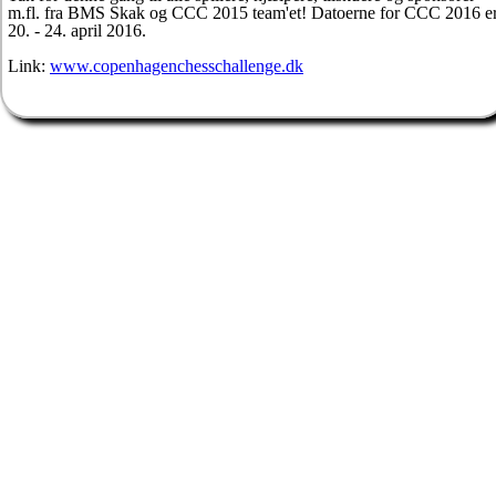
m.fl. fra BMS Skak og CCC 2015 team'et! Datoerne for CCC 2016 e
20. - 24. april 2016.
Link:
www.copenhagenchesschallenge.dk