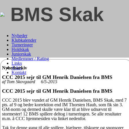
BMS Skak
Nyheder
Klubkalender
Turneringer
Holdskak
Juniorskak
Medlemmer / Rating
Links
Nyhedsarkiv
Arkiv
Kontakt
CCC 2015 sejr til GM Henrik Danielsen fra BMS
af Tom Skovgaard 6/5-2015
CCC 2015 sejr til GM Henrik Danielsen fra BMS
CCC 2015 blev vundet af GM Henrik Danielsen, BMS Skak, med 7
pts. af 9 og bedre korrektion end IM Thorsten Haub, som fik sin 3.
GM-norm og dermed skulle være klar til at blive udnævnt til
stormester! 12 BMS spillere deltog i turneringen. Se alle resultater
m.m. å CCC hjemmesiden via linket nedenfor.
Tak for denne gang til alle spillere, hjælpere, tilskuere og sponsorer