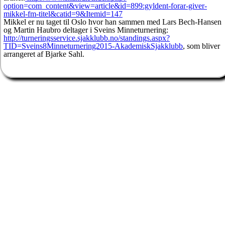
option=com_content&view=article&id=899:gyldent-forar-giver-
mikkel-fm-titel&catid=9&Itemid=147
Mikkel er nu taget til Oslo hvor han sammen med Lars Bech-Hansen
og Martin Haubro deltager i Sveins Minneturnering:
http://turneringsservice.sjakklubb.no/standings.aspx?
TID=Sveins8Minneturnering2015-AkademiskSjakklubb
, som bliver
arrangeret af Bjarke Sahl.