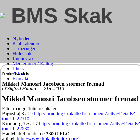
BMS Skak
Nyheder
Klubkalender
Turneringer
Holdskak
Juniorskak
Medlemmer / Rating
Links
Nyhedsarkiv
Arkiv
Kontakt
Mikkel Manosri Jacobsen stormer fremad
af Sigfred Haubro 21/6-2015
Mikkel Manosri Jacobsen stormer fremad
Efter mange flotte resultater:
Brønshøj 8 af 9
http://turnering.skak.dk/TournamentActive/Details?
tourId=22510
Kronborg 5½ af 7
http://turnering.skak.dk/TournamentActive/Details?
tourId=22630
Har Mikkel rundet de 2300 i ELO
artikel:
http://www.skak.dk/index.php?