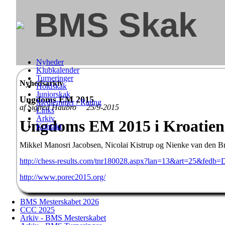
BMS Skak
Nyheder
Klubkalender
Turneringer
Nyhedsarkiv
Holdskak
Juniorskak
Ungdoms EM 2015
Medlemmer / Rating
af Sigfred Haubro 25/9-2015
Links
Arkiv
Ungdoms EM 2015 i Kroatien
Kontakt
Mikkel Manosri Jacobsen, Nicolai Kistrup og Nienke van den Bri
http://chess-results.com/tnr180028.aspx?lan=13&art=25&f
http://www.porec2015.org/
BMS Mesterskabet 2026
CCC 2025
Arkiv - BMS Mesterskabet