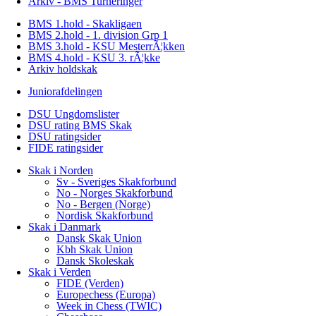
Arkiv - BMS Turneringer
BMS 1.hold - Skakligaen
BMS 2.hold - 1. division Grp 1
BMS 3.hold - KSU MesterrÃ¦kken
BMS 4.hold - KSU 3. rÃ¦kke
Arkiv holdskak
Juniorafdelingen
DSU Ungdomslister
DSU rating BMS Skak
DSU ratingsider
FIDE ratingsider
Skak i Norden
Sv - Sveriges Skakforbund
No - Norges Skakforbund
No - Bergen (Norge)
Nordisk Skakforbund
Skak i Danmark
Dansk Skak Union
Kbh Skak Union
Dansk Skoleskak
Skak i Verden
FIDE (Verden)
Europechess (Europa)
Week in Chess (TWIC)