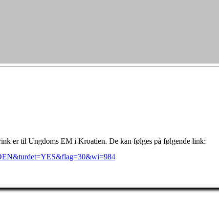
nk er til Ungdoms EM i Kroatien. De kan følges på følgende link:
edb=DEN&turdet=YES&flag=30&wi=984