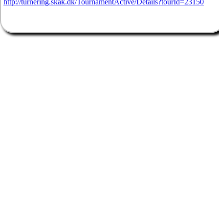
http://turnering.skak.dk/TournamentActive/Details?tourId=23150