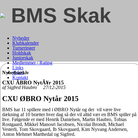
BMS Skak
Nyheder
Klubkalender
Turneringer
Holdskak
Juniorskak
Medlemmer / Rating
Links
Nyhedsarkiv
Arkiv
Kontakt
CXU ÃBRO NytÃ¥r 2015
af Sigfred Haubro 27/12-2015
CXU ØBRO Nytår 2015
BMS har 11 spillere med i ØBRO Nytår og der vil være live
dækning af 10 brætter hver dag så der vil altid vær en BMS spiller på
live. Følgende er med Henrik Danielsen, Martin Haubro, Tobias
Rostgaard, Mikkel Manosri Jacobsen, Nicolai Brondt, Michael
Vesterli, Tom Skovgaard, Ib Skovgaard, Kim Nyvang Andersen,
Anton Mehmet Marthedal og Sigfred.