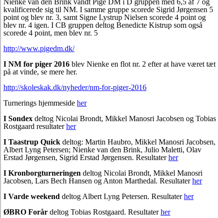
Nienke van den Brink vandt Pige DM i D gruppen med 6,5 af 7 og
kvalificerede sig til NM. I samme gruppe scorede Sigrid Jørgensen 5
point og blev nr. 3, samt Signe Lystrup Nielsen scorede 4 point og
blev nr. 4 igen. I CB gruppen deltog Benedicte Kistrup som også
scorede 4 point, men blev nr. 5
http://www.pigedm.dk/
I NM for piger 2016
blev Nienke en flot nr. 2 efter at have været tæt
på at vinde, se mere her.
http://skoleskak.dk/nyheder/nm-for-piger-2016
Turnerings hjemmeside
her
I Sondex
deltog Nicolai Brondt, Mikkel Manosri Jacobsen og Tobias
Rostgaard resultater
her
I Taastrup Quick
deltog: Martin Haubro, Mikkel Manosri Jacobsen,
Albert Lyng Petersen; Nienke van den Brink, Julio Maletti, Olav
Erstad Jørgensen, Sigrid Erstad Jørgensen. Resultater
her
I Kronborgturneringen
deltog Nicolai Brondt, Mikkel Manosri
Jacobsen, Lars Bech Hansen og Anton Marthedal. Resultater
her
I Varde weekend
deltog Albert Lyng Petersen. Resultater
her
ØBRO Forår
deltog Tobias Rostgaard. Resultater
her