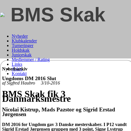
BMS Skak
Nyheder
Klubkalender
Turneringer
Holdskak
Juniorskak
Medlemmer / Rating
Links
Nyhedsarkiv
Arkiv
Kontakt
Ungdoms DM 2016 Slut
af Sigfred Haubro 3/10-2016
BMS Skak fik 3
Danmarksmestre
Nicolai Kistrup, Mads Pazstor og Sigrid Erstad
Jørgensen
DM 2016 for Ungdom gav 3 Danske mesterskaber. I P12 vandt
Sigrid Erstad Jørgensen gruppen med 3 point, Signe Lystrup