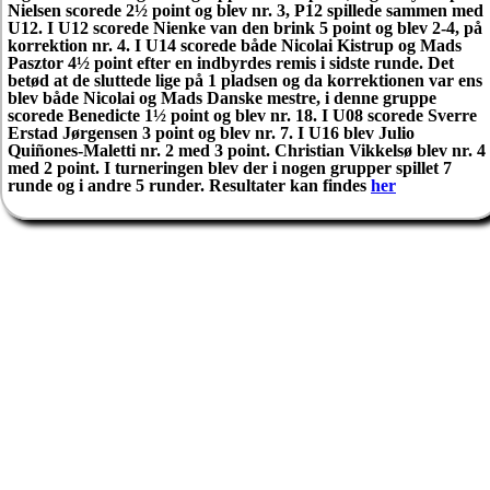
Nielsen scorede 2½ point og blev nr. 3, P12 spillede sammen med
U12. I U12 scorede Nienke van den brink 5 point og blev 2-4, på
korrektion nr. 4. I U14 scorede både Nicolai Kistrup og Mads
Pasztor 4½ point efter en indbyrdes remis i sidste runde. Det
betød at de sluttede lige på 1 pladsen og da korrektionen var ens
blev både Nicolai og Mads Danske mestre, i denne gruppe
scorede Benedicte 1½ point og blev nr. 18. I U08 scorede Sverre
Erstad Jørgensen 3 point og blev nr. 7. I U16 blev Julio
Quiñones-Maletti nr. 2 med 3 point. Christian Vikkelsø blev nr. 4
med 2 point. I turneringen blev der i nogen grupper spillet 7
runde og i andre 5 runder. Resultater kan findes
her