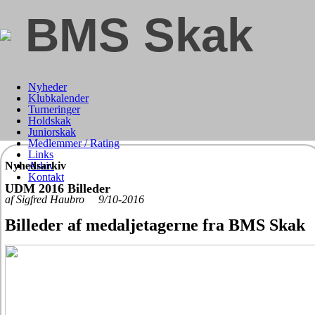
BMS Skak
Nyheder
Klubkalender
Turneringer
Holdskak
Juniorskak
Medlemmer / Rating
Links
Nyhedsarkiv
Arkiv
Kontakt
UDM 2016 Billeder
af Sigfred Haubro 9/10-2016
Billeder af medaljetagerne fra BMS Skak