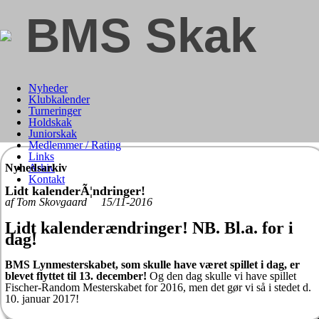
BMS Skak
Nyheder
Klubkalender
Turneringer
Holdskak
Juniorskak
Medlemmer / Rating
Links
Nyhedsarkiv
Arkiv
Kontakt
Lidt kalenderÃ¦ndringer!
af Tom Skovgaard 15/11-2016
Lidt kalenderændringer! NB. Bl.a. for i
dag!
BMS Lynmesterskabet, som skulle have været spillet i dag, er
blevet flyttet til 13. december!
Og den dag skulle vi have spillet
Fischer-Random Mesterskabet for 2016, men det gør vi så i stedet d.
10. januar 2017!