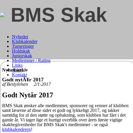
BMS Skak
Nyheder
Klubkalender
Turneringer
Holdskak
Juniorskak
Medlemmer / Rating
Links
Nyhedsarkiv
Arkiv
Kontakt
Godt nytÃ¥r 2017
af Bestyrelsen 2/1-2017
Godt Nytår 2017
BMS Skak ønsker alle medlemmer, sponsorer og venner af klubben
samt læserne af disse sider et godt og lykkeligt 2017, og takker
samtidig for al den støtte og opbakning, som klubben har fået i det
gamle år. Vi tager lige et hurtigt overblik over årets første vigtige
skakbegivenheder for BMS Skak's medlemmer - se også
klubkalenderen
!