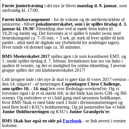
Første juniortræning
i det nye år bliver
mandag d. 9. januar
, som
sædvanlig kl. 17:00.
Første klubarrangement
- for de voksne og de stærkeste/ældste af
juniorerne - bliver
pokalmesterskabet, som i år spilles tirsdag d. 3.
januar kl. 19:30
! Tilmelding sker ved at møde frem inden kl.
19,20 og melde sig. Det forventes at vi spiller 6 runder swiss med
betænkningstid ca. 7-10 min. + 5 sek. pr. træk til hver spiller til hele
partiet - altså med de digitale ure (forbehold for ændringer tages).
Hver runde vil dermed tage ca. 30 minutter.
BMS Mesterskabet 2017
spilles igen i år som koordineret EMT, og
1. runde spilles tirsdag d. 7. februar. Invitationen kan ses via links i
spalten til venstre, og der er mulighed for online-tilmelding. I øverste
gruppe spilles der om klubmesterskabet 2017!
Lidt længere inde i det nye år skal vi gøre klar til vores 2017-version -
den 14. udgave! - af turneringen
Copenhagen Chess Challenge,
som spilles 10. - 14. maj
hen over Bededags-weekend'en. Og vi
forventer også i år et så stærkt felt, at der både kan laves GM- og IM-
normer. Og endvidere er vi i fuld gang med sæsonens holdkampe,
hvor BMS Skak er med både med 2 hold i divisionsturneringen og
med flere hold i KSU's holdturnering. Og på juniorsiden har vi både
Junior Holdturneringen
og KSU's
Junior Grandprix'er
.
BMS Skak har også en side på
Facebook
- se link øverst i venstre
kolonne.