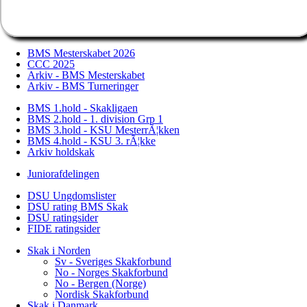
BMS Mesterskabet 2026
CCC 2025
Arkiv - BMS Mesterskabet
Arkiv - BMS Turneringer
BMS 1.hold - Skakligaen
BMS 2.hold - 1. division Grp 1
BMS 3.hold - KSU MesterrÃ¦kken
BMS 4.hold - KSU 3. rÃ¦kke
Arkiv holdskak
Juniorafdelingen
DSU Ungdomslister
DSU rating BMS Skak
DSU ratingsider
FIDE ratingsider
Skak i Norden
Sv - Sveriges Skakforbund
No - Norges Skakforbund
No - Bergen (Norge)
Nordisk Skakforbund
Skak i Danmark