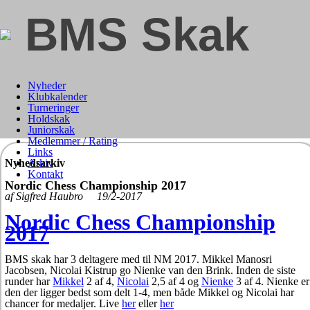
BMS Skak
Nyheder
Klubkalender
Turneringer
Holdskak
Juniorskak
Medlemmer / Rating
Links
Nyhedsarkiv
Arkiv
Kontakt
Nordic Chess Championship 2017
af Sigfred Haubro 19/2-2017
Nordic Chess Championship
2017
BMS skak har 3 deltagere med til NM 2017. Mikkel Manosri
Jacobsen, Nicolai Kistrup go Nienke van den Brink. Inden de siste
runder har
Mikkel
2 af 4,
Nicolai
2,5 af 4 og
Nienke
3 af 4. Nienke er
den der ligger bedst som delt 1-4, men både Mikkel og Nicolai har
chancer for medaljer. Live
her
eller
her