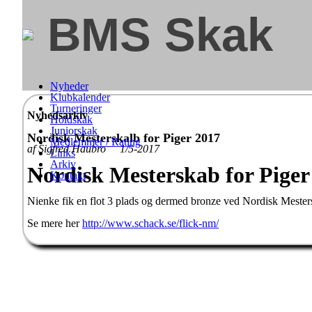
BMS Skak
Nyheder
Klubkalender
Turneringer
Nyhedsarkiv
Holdskak
Juniorskak
Nordisk Mesterskalb for Piger 2017
Medlemmer / Rating
af Sigfred Haubro 1/5-2017
Links
Arkiv
Nordisk Mesterskab for Piger
Kontakt
Nienke fik en flot 3 plads og dermed bronze ved Nordisk Mester
Se mere her
http://www.schack.se/flick-nm/