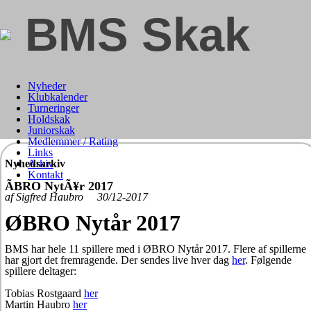
BMS Skak
Nyheder
Klubkalender
Turneringer
Holdskak
Juniorskak
Medlemmer / Rating
Links
Nyhedsarkiv
Arkiv
Kontakt
ÃBRO NytÃ¥r 2017
af Sigfred Haubro 30/12-2017
ØBRO Nytår 2017
BMS har hele 11 spillere med i ØBRO Nytår 2017. Flere af spillerne
har gjort det fremragende. Der sendes live hver dag
her
. Følgende
spillere deltager:
Tobias Rostgaard
her
Martin Haubro
her