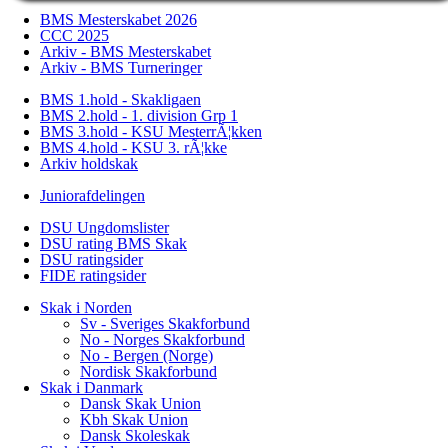
BMS Mesterskabet 2026
CCC 2025
Arkiv - BMS Mesterskabet
Arkiv - BMS Turneringer
BMS 1.hold - Skakligaen
BMS 2.hold - 1. division Grp 1
BMS 3.hold - KSU MesterrÃ¦kken
BMS 4.hold - KSU 3. rÃ¦kke
Arkiv holdskak
Juniorafdelingen
DSU Ungdomslister
DSU rating BMS Skak
DSU ratingsider
FIDE ratingsider
Skak i Norden
Sv - Sveriges Skakforbund
No - Norges Skakforbund
No - Bergen (Norge)
Nordisk Skakforbund
Skak i Danmark
Dansk Skak Union
Kbh Skak Union
Dansk Skoleskak