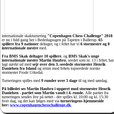
internationale skakturnering
"Copenhagen Chess Challenge" 2018
er nu i fuld gang her i Bededagsugen på Tapeten i Ballerup.
65
spillere fra 9 nationer
deltager, og i feltet har vi
6 stormestre og 8
internationale mestre
med.
Fra BMS Skak deltager 10 spillere
, og
BMS Skak's unge
internationale mester Martin Haubro
, seedet som nr. 13 i feltet, har
lagt stærkt ud med
sejr over den 3.-seedede stormester Henrik
Danielsen fra Island
og remis mod feltets topseedede norske
stormester Frode Urkedal.
Turneringen spilles med
9 runder over 5 dage
til og med søndag.
På billedet ses Martin Haubro i opgøret mod stormester Henrik
Danielsen - partiet som Martin vandt i 4. runde.
Alle partier fra
turneringen sendes live på nettet - der spilles kl. 10:00 og kl. 15:30
hver dag, og der kan følges med via
turneringens hjemmeside
her:
www.copenhagenchesschallenge.dk
.