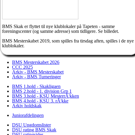
BMS Skak er flyttet til nye klublokaler på Tapeten - samme
foreningscenter (og samme adresse) som tidligere. Se billedet.
BMS Mesterskabet 2019, som spilles fra tirsdag aften, spilles i de nye
klublokaler.
BMS Mesterskabet 2026
CCC 2025
Arkiv - BMS Mesterskabet
Arkiv - BMS Turneringer
BMS 1.hold - Skakligaen
BMS 2.hold - 1. division Grp 1
BMS 3.hold - KSU MesterrÃ¦kken
BMS 4.hold - KSU 3. rÃ¦kke
Arkiv holdskak
Juniorafdelingen
DSU Ungdomslister
DSU rating BMS Skak
DSU ratingsider