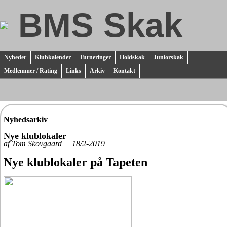
BMS Skak
Nyheder
Klubkalender
Turneringer
Holdskak
Juniorskak
Medlemmer / Rating
Links
Arkiv
Kontakt
Nyhedsarkiv
Nye klublokaler
af Tom Skovgaard 18/2-2019
Nye klublokaler på Tapeten