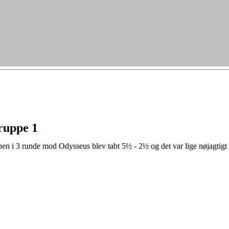
gruppe 1
n i 3 runde mod Odysseus blev tabt 5½ - 2½ og det var lige nøjagtigt