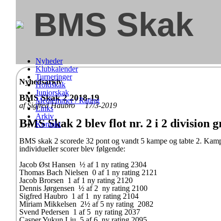
BMS Skak
Nyheder
Klubkalender
Turneringer
Nyhedsarkiv
Holdskak
Juniorskak
BMS Skak 2 2018-19
Medlemmer / Rating
af Sigfred Haubro 17/3-2019
Links
Arkiv
BMS Skak 2 blev flot nr. 2 i 2 division 
Kontakt
BMS skak 2 scorede 32 pont og vandt 5 kampe og tabte 2. Kampe
individueller scorer blev følgende:
Jacob Øst Hansen ½ af 1 ny rating 2304
Thomas Bach Nielsen 0 af 1 ny rating 2121
Jacob Brorsen 1 af 1 ny rating 2120
Dennis Jørgensen ½ af 2 ny rating 2100
Sigfred Haubro 1 af 1 ny rating 2104
Miriam Mikkelsen 2½ af 5 ny rating 2082
Svend Pedersen 1 af 5 ny rating 2037
Casper Yukun Liu 5 af 6 ny rating 2095