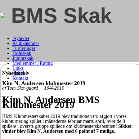
BMS Skak
Nyheder
Klubkalender
Turneringer
Holdskak
Juniorskak
Medlemmer / Rating
Links
Nyhedsarkiv
Arkiv
Kontakt
Kim N. Andersen klubmester 2019
af Tom Skovgaard 16/4-2019
Kim N. Andersen BMS
Klubmester 2019
BMS Klubmesterskabet 2019 blev traditionen tro afgjort i vores
klubturnering spillet i månederne februar-marts-april, hvor de 8
spillere i øverste gruppe spillede om klubmesterskabstitlen!
Sikker
vinder blev Kim N. Andersen med 6 point af 7 mulige.