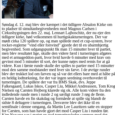
Søndag d. 12. maj blev der kæmpet i det tidligere Absalon Kirke om
to pladser til simultanbegivenheden mod Magnus Carlsen i
Cirkusbygningen den 22. maj. Lennart Lajboschitz, der nu ejer den
tidligere kirke, bød velkommen til hurtigskakturneringen. Der var
mødt cirka 120 spillere op, og man spillede med et cup-system, hvor
rocker-reglerne "vind eller forsvind" gjorde det til en ubarmhjertig
begivenhed. Som udgangspunkt fik man 15 minutter hver til partiet,
men blev resultatet lige, skulle den videre færd i turneringen afgøres
med et armageddon-parti, hvor hvid havde 6 minutter med krav om
gevinst mod 5 minutter til sort, der kunne nøjes med remis for at gå
videre. Kun i første runde skulle der spilles to partier med 15 minutter
mod den samme modstander med hver sin farve. I de øvrige runder
blev der trukket lod om farven og så var det ellers bare med at håbe p
en heldig lodtrækning, for der var ingen seedning overhovedet til
turneringen. De spillere der var fra BMS Skak, dvs. Jeppe
Falkesgaard, Lukas Iskos, Casper Liu, Mikkel Andreassen, Tom Kro
Nielsen og Carsten Hejberg klarede sig ok. Alle kom videre fra den
indledende runde men i runde 2 og særligt runde 3 røg de fleste.
Carsten havde en fin skakdag og formåede at spille sig blandt de
sidste 8 deltagere i turneringen. Desværre blev det ikke til en
semifinale i denne omgang, da Martin Lee Lauritzen satte en stopper
for Carsten, som han havde gjort det mod Casper Liu i runden før.
Kim Nyvang var i øvrigt en god turneringsleder sammen med det