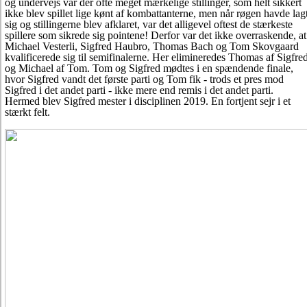
og undervejs var der ofte meget mærkelige stillinger, som helt sikkert
ikke blev spillet lige kønt af kombattanterne, men når røgen havde lag
sig og stillingerne blev afklaret, var det alligevel oftest de stærkeste
spillere som sikrede sig pointene! Derfor var det ikke overraskende, at
Michael Vesterli, Sigfred Haubro, Thomas Bach og Tom Skovgaard
kvalificerede sig til semifinalerne. Her elimineredes Thomas af Sigfre
og Michael af Tom. Tom og Sigfred mødtes i en spændende finale,
hvor Sigfred vandt det første parti og Tom fik - trods et pres mod
Sigfred i det andet parti - ikke mere end remis i det andet parti.
Hermed blev Sigfred mester i disciplinen 2019. En fortjent sejr i et
stærkt felt.