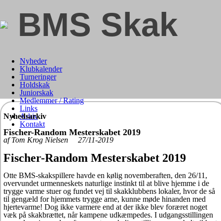
BMS Skak
Nyheder
Klubkalender
Turneringer
Holdskak
Juniorskak
Medlemmer / Rating
Links
Nyhedsarkiv
Arkiv
Kontakt
Fischer-Random Mesterskabet 2019
af Tom Krog Nielsen 27/11-2019
Fischer-Random Mesterskabet 2019
Otte BMS-skakspillere havde en kølig novemberaften, den 26/11,
overvundet urmenneskets naturlige instinkt til at blive hjemme i de
trygge varme stuer og fundet vej til skakklubbens lokaler, hvor de så
til gengæld for hjemmets trygge arne, kunne møde hinanden med
hjertevarme! Dog ikke varmere end at der ikke blev foræret noget
væk på skakbrættet, når kampene udkæmpedes. I udgangsstillingen