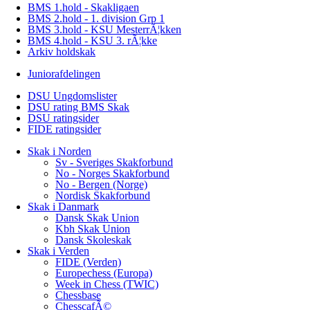
BMS 1.hold - Skakligaen
BMS 2.hold - 1. division Grp 1
BMS 3.hold - KSU MesterrÃ¦kken
BMS 4.hold - KSU 3. rÃ¦kke
Arkiv holdskak
Juniorafdelingen
DSU Ungdomslister
DSU rating BMS Skak
DSU ratingsider
FIDE ratingsider
Skak i Norden
Sv - Sveriges Skakforbund
No - Norges Skakforbund
No - Bergen (Norge)
Nordisk Skakforbund
Skak i Danmark
Dansk Skak Union
Kbh Skak Union
Dansk Skoleskak
Skak i Verden
FIDE (Verden)
Europechess (Europa)
Week in Chess (TWIC)
Chessbase
ChesscafÃ©