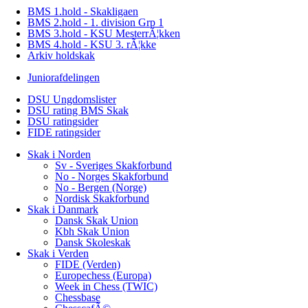
BMS 1.hold - Skakligaen
BMS 2.hold - 1. division Grp 1
BMS 3.hold - KSU MesterrÃ¦kken
BMS 4.hold - KSU 3. rÃ¦kke
Arkiv holdskak
Juniorafdelingen
DSU Ungdomslister
DSU rating BMS Skak
DSU ratingsider
FIDE ratingsider
Skak i Norden
Sv - Sveriges Skakforbund
No - Norges Skakforbund
No - Bergen (Norge)
Nordisk Skakforbund
Skak i Danmark
Dansk Skak Union
Kbh Skak Union
Dansk Skoleskak
Skak i Verden
FIDE (Verden)
Europechess (Europa)
Week in Chess (TWIC)
Chessbase