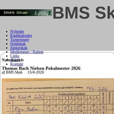
BMS Sk
Nyheder
Klubkalender
Turneringer
Holdskak
Juniorskak
Medlemmer / Rating
Links
Nyhedsarkiv
Arkiv
Kontakt
Thomas Bach Nielsen Pokalmester 2026
af BMS Skak 15/4-2026