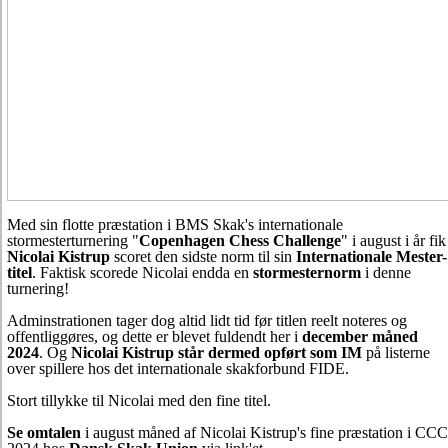
Med sin flotte præstation i BMS Skak's internationale
stormesterturnering "
Copenhagen Chess Challenge
" i august i år fik
Nicolai Kistrup
scoret den sidste norm til sin
Internationale Mester-
titel
. Faktisk scorede Nicolai endda en
stormesternorm
i denne
turnering!
Adminstrationen tager dog altid lidt tid før titlen reelt noteres og
offentliggøres, og dette er blevet fuldendt her i
december måned
2024
. Og
Nicolai Kistrup står dermed opført som IM
på listerne
over spillere hos det internationale skakforbund FIDE.
Stort tillykke til Nicolai med den fine titel.
Se omtalen
i august måned af Nicolai Kistrup's fine præstation i CCC