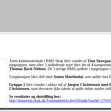
Årets klubmesterskab i BMS Skak blev vundet af
Tom Skovgaar
topgruppen, men efter 3 indledende sejre blev det til 4 kampremi
Thomas Bach Nielsen
. De 3 øvrige BMS-spillere i topgruppen s
Gruppesejren blev delt med
Anton Marthedal
, som spiller hos
Gruppe 2
blev vundet i sikker stil af
Jørgen Christensen med fl
Christensen
, som desværre ikke nåede at spille sidste rundes i
Se resultater og slutstilling her:
http://turnering.skak.dk/TournamentActive/Details?tourId=27916