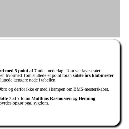
d med 5 point af 7
uden nederlag. Tom var lavestratet i
ser, hvormed Tom sluttede et point foran
sidste års klubmester
luttede længere nede i tabellen.
 Øbro og derfor ikke er med i kampen om BMS-mesterskabet.
otte 7 af 7
foran
Matthias Rasmussen
og
Henning
ndbyrdes opgør pga. sygdom.