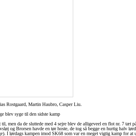
bias Rostgaard, Martin Haubro, Casper Liu.
e blev syge til den sidste kamp
il, men da de sluttede med 4 sejre blev de alligeveel en flot nr. 7 tæt på
sløj og Brorsen havde en tør hoste, de tog så begge en hurtig halv lørd
yge). I lørdags kampen imod SK68 som var en meget vigtig kamp for at 