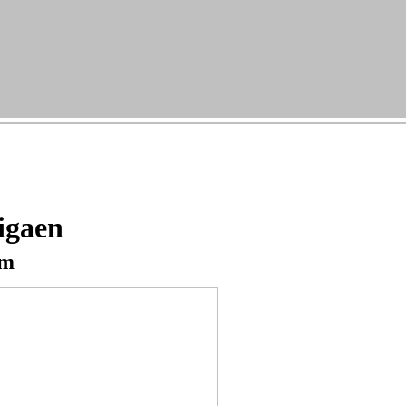
igaen
rm