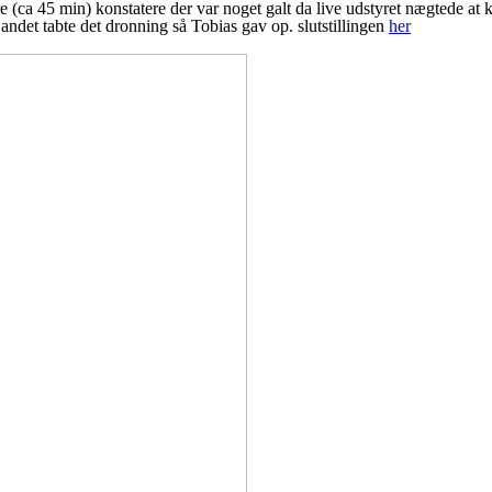
a 45 min) konstatere der var noget galt da live udstyret nægtede at kør
andet tabte det dronning så Tobias gav op. slutstillingen
her