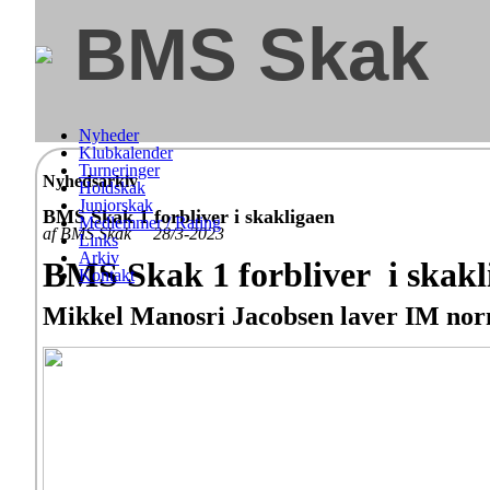
BMS Skak
Nyheder
Klubkalender
Turneringer
Nyhedsarkiv
Holdskak
Juniorskak
BMS Skak 1 forbliver i skakligaen
Medlemmer / Rating
af BMS Skak 28/3-2023
Links
Arkiv
BMS Skak 1 forbliver i skakl
Kontakt
Mikkel Manosri Jacobsen laver IM no