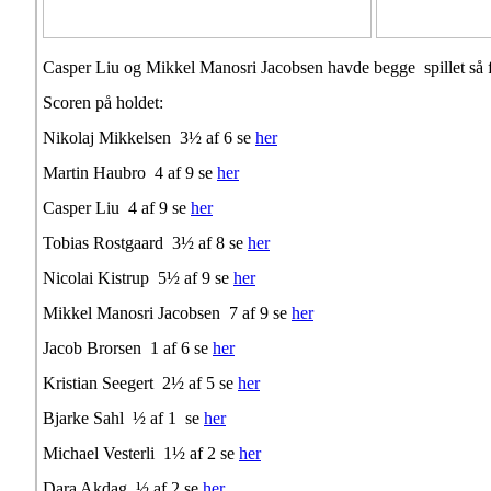
Casper Liu og Mikkel Manosri Jacobsen havde begge spillet så flo
Scoren på holdet:
Nikolaj Mikkelsen 3½ af 6 se
her
Martin Haubro 4 af 9 se
her
Casper Liu 4 af 9 se
her
Tobias Rostgaard 3½ af 8 se
her
Nicolai Kistrup 5½ af 9 se
her
Mikkel Manosri Jacobsen 7 af 9 se
her
Jacob Brorsen 1 af 6 se
her
Kristian Seegert 2½ af 5 se
her
Bjarke Sahl ½ af 1 se
her
Michael Vesterli 1½ af 2 se
her
Dara Akdag ½ af 2 se
her