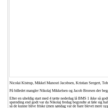
Nicolai Kistrup, Mikkel Manosri Jacobsen, Kristian Seegert, To
På billedet mangler Nikolaj Mikkelsen og Jacob Brorsen der begg
Efter en uheldig start med 4 tætte nederlag lå BMS 1 ikke så godt t
spænding end godt var da Nikolaj fredag begyndte at føle sig halv
så de kunne blive friske (men søndag var de bare blevet mere s