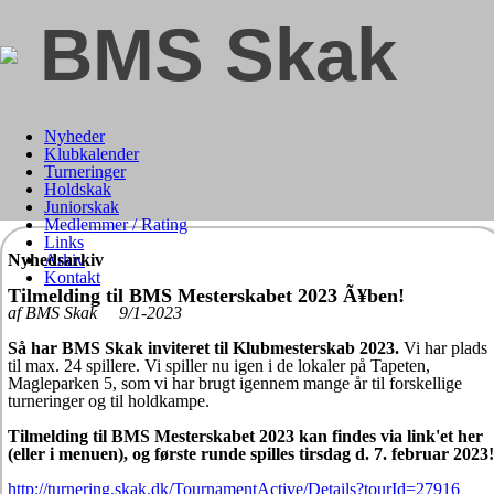
BMS Skak
Nyheder
Klubkalender
Turneringer
Holdskak
Juniorskak
Medlemmer / Rating
Links
Nyhedsarkiv
Arkiv
Kontakt
Tilmelding til BMS Mesterskabet 2023 Ã¥ben!
af BMS Skak 9/1-2023
Så har BMS Skak inviteret til Klubmesterskab 2023.
Vi har plads
til max. 24 spillere. Vi spiller nu igen i de lokaler på Tapeten,
Magleparken 5, som vi har brugt igennem mange år til forskellige
turneringer og til holdkampe.
Tilmelding til BMS Mesterskabet 2023 kan findes via link'et her
(eller i menuen), og første runde spilles tirsdag d. 7. februar 2023!
http://turnering.skak.dk/TournamentActive/Details?tourId=27916