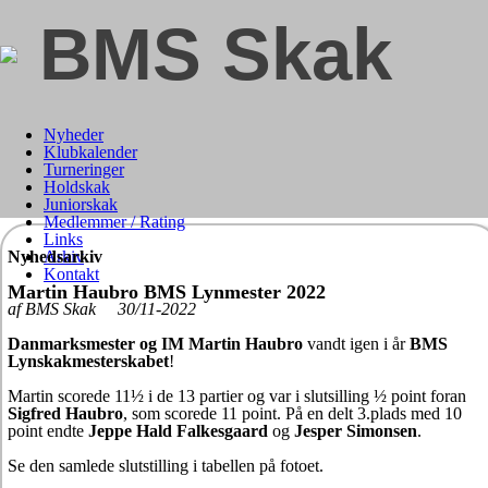
BMS Skak
Nyheder
Klubkalender
Turneringer
Holdskak
Juniorskak
Medlemmer / Rating
Links
Nyhedsarkiv
Arkiv
Kontakt
Martin Haubro BMS Lynmester 2022
af BMS Skak 30/11-2022
Danmarksmester og IM Martin Haubro
vandt igen i år
BMS
Lynskakmesterskabet
!
Martin scorede 11½ i de 13 partier og var i slutsilling ½ point foran
Sigfred Haubro
, som scorede 11 point. På en delt 3.plads med 10
point endte
Jeppe Hald Falkesgaard
og
Jesper Simonsen
.
Se den samlede slutstilling i tabellen på fotoet.