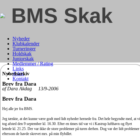
BMS Skak
Nyheder
Klubkalender
Turneringer
Holdskak
Juniorskak
Medlemmer / Rating
Links
Nyhedsarkiv
Arkiv
Kontakt
Brev fra Dara
af Dara Akdag 13/9-2006
Brev fra Dara
Hej alle jer fra BMS.
Jeg tænkte, at det kunne være godt med lidt nyheder hernede fra. Det hele begyndte med, at vi
tog afsted den 9 september kl. 16.30. Efter en times tid var vi i Kastrup lufthavn og flyet
lettede kl. 21.25.
D
er var ikke de store problemer på turen derhen. Dog var der lidt problemer
eftersom de havde skrevet mrs. på min flybillet.