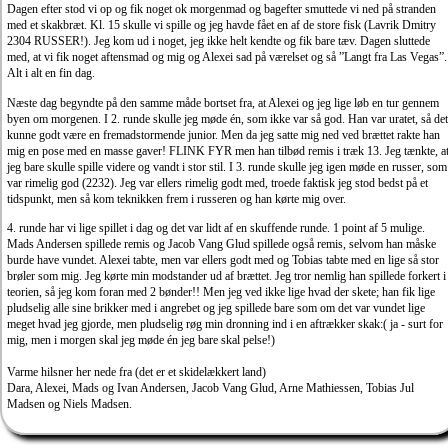
Dagen efter stod vi op og fik noget ok morgenmad og bagefter smuttede vi ned på stranden
med et skakbræt. Kl. 15 skulle vi spille og jeg havde fået en af de store fisk (Lavrik Dmitry
2304 RUSSER!). Jeg kom ud i noget, jeg ikke helt kendte og fik bare tæv. Dagen sluttede
med, at vi fik noget aftensmad og mig og Alexei sad på værelset og så ”Langt fra Las Vegas”.
Alt i alt en fin dag.
Næste dag begyndte på den samme måde bortset fra, at Alexei og jeg lige løb en tur gennem
byen om morgenen. I 2. runde skulle jeg møde én, som ikke var så god. Han var uratet, så det
kunne godt være en fremadstormende junior. Men da jeg satte mig ned ved brættet rakte han
mig en pose med en masse gaver! FLINK FYR men han tilbød remis i træk 13. Jeg tænkte, a
jeg bare skulle spille videre og vandt i stor stil. I 3. runde skulle jeg igen møde en russer, som
var rimelig god (2232). Jeg var ellers rimelig godt med, troede faktisk jeg stod bedst på et
tidspunkt, men så kom teknikken frem i russeren og han kørte mig over.
4. runde har vi lige spillet i dag og det var lidt af en skuffende runde. 1 point af 5 mulige.
Mads Andersen spillede remis og Jacob Vang Glud spillede også remis, selvom han måske
burde have vundet. Alexei tabte, men var ellers godt med og Tobias tabte med en lige så stor
brøler som mig. Jeg kørte min modstander ud af brættet. Jeg tror nemlig han spillede forkert i
teorien, så jeg kom foran med 2 bønder!! Men jeg ved ikke lige hvad der skete; han fik lige
pludselig alle sine brikker med i angrebet og jeg spillede bare som om det var vundet lige
meget hvad jeg gjorde, men pludselig røg min dronning ind i en aftrækker skak:( ja - surt for
mig, men i morgen skal jeg møde én jeg bare skal pelse!)
Varme hilsner her nede fra (det er et skidelækkert land)
Dara, Alexei, Mads og Ivan Andersen, Jacob Vang Glud, Arne Mathiessen, Tobias Jul
Madsen og Niels Madsen.