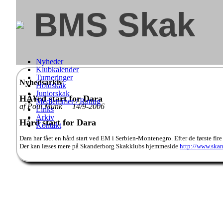
BMS Skak
Nyheder
Klubkalender
Turneringer
Nyhedsarkiv
Holdskak
Juniorskak
HÃ¥rd start for Dara
Medlemmer / Rating
af Poul Munk 14/9-2006
Links
Arkiv
Hård start for Dara
Kontakt
Dara har fået en hård start ved EM i Serbien-Montenegro. Efter de første fire 
Der kan læses mere på Skanderborg Skakklubs hjemmeside
http://www.skan