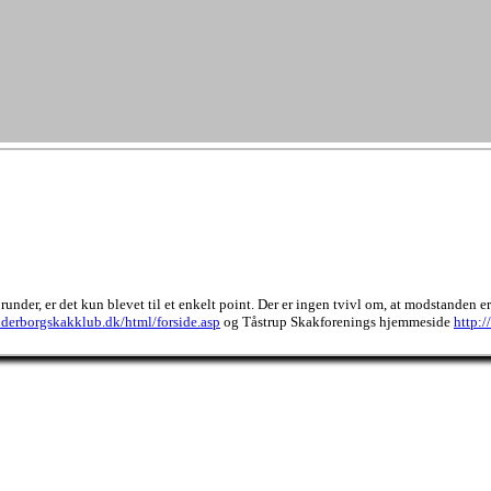
runder, er det kun blevet til et enkelt point. Der er ingen tvivl om, at modstanden er
derborgskakklub.dk/html/forside.asp
og Tåstrup Skakforenings hjemmeside
http:/