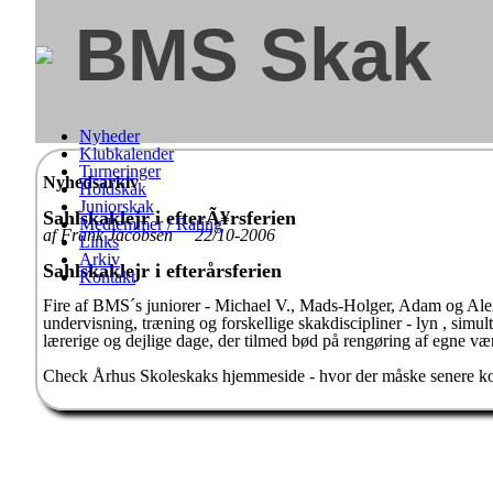
BMS Skak
Nyheder
Klubkalender
Turneringer
Nyhedsarkiv
Holdskak
Juniorskak
Sahlskaklejr i efterÃ¥rsferien
Medlemmer / Rating
af Frank Jacobsen 22/10-2006
Links
Arkiv
Sahlskaklejr i efterårsferien
Kontakt
Fire af BMS´s juniorer - Michael V., Mads-Holger, Adam og Alexande
undervisning, træning og forskellige skakdiscipliner - lyn , simu
lærerige og dejlige dage, der tilmed bød på rengøring af egne vær
Check Århus Skoleskaks hjemmeside - hvor der måske senere komm