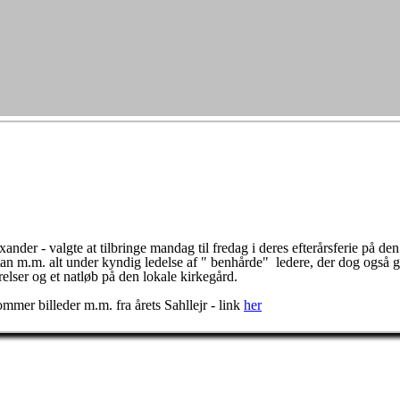
r - valgte at tilbringe mandag til fredag i deres efterårsferie på den t
ltan m.m. alt under kyndig ledelse af " benhårde" ledere, der dog også 
elser og et natløb på den lokale kirkegård.
er billeder m.m. fra årets Sahllejr - link
her