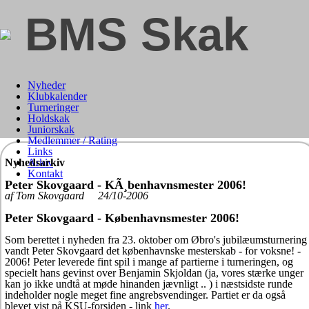
BMS Skak
Nyheder
Klubkalender
Turneringer
Holdskak
Juniorskak
Medlemmer / Rating
Links
Nyhedsarkiv
Arkiv
Kontakt
Peter Skovgaard - KÃ¸benhavnsmester 2006!
af Tom Skovgaard 24/10-2006
Peter Skovgaard - Københavnsmester 2006!
Som berettet i nyheden fra 23. oktober om Øbro's jubilæumsturnering
vandt Peter Skovgaard det københavnske mesterskab - for voksne! -
2006! Peter leverede fint spil i mange af partierne i turneringen, og
specielt hans gevinst over Benjamin Skjoldan (ja, vores stærke unger
kan jo ikke undtå at møde hinanden jævnligt .. ) i næstsidste runde
indeholder nogle meget fine angrebsvendinger. Partiet er da også
blevet vist på KSU-forsiden - link
her
.