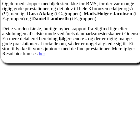
Og dermed stopper medaljefesten ikke for BMS, for der var mange
rigtig gode præstationer, og det blev til hele 3 bronzemedaljer også
(!!), nemlig:
Dara Akdag
(i C-gruppen),
Mads-Holger Jacobsen
(i
E-gruppen) og
Daniel Lamberth
(i F-gruppen).
Dette var den første, hurtige nyhedsrapport fra Sigfred lige efter
afslutningen af sidste runde ved årets danmarksmesterskaber i Odense
En mere detaljeret beretning følger senere - og der er rigtig mange
gode præstationer at fortælle om, så der er noget at glæde sig til. Et
stort tillykke til vores juniorer med de fine præstationer. Mere følger.
Resultater kan ses
her
.