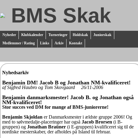
BMS Skak
Nyheder
Klubkalender
Turneringer
Holdskak
Juniorskak
Medlemmer / Rating
Links
Arkiv
Kontakt
Nyhedsarkiv
Benjamin DM! Jacob B og Jonathan NM-kvalificeret!
af Sigfred Haubro og Tom Skovgaard 26/11-2006
Benjamin danmarksmester! Jacob B. og Jonathan også
NM-kvalificeret!
Stor succes ved DM for mange af BMS-juniorerne!
Benjamin Skjoldan
er Danmarksmester i ældste gruppe 2006! Og
med to sølvmedalje-placeringer har også
Jacob Brorsen
(i B-
gruppen) og
Jonathan Braüner
(i E-gruppen) kvalificeret sig til de
nordiske mesterskaber, der afholdes på Island til februar.