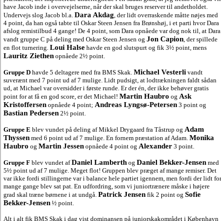
have Jacob inde i overvejelserne, når der skal bruges reserver til andetholdet.
Dara Akdag
Undervejs slog Jacob bl.a.
, der lidt overraskende måtte nøjes med
4 point, da han også tabte til Oskar Steen Jensen fra Brønshøj, i et parti hvor Dara
afslog remistilbud 4 gange! De 4 point, som Dara opnåede var dog nok til, at Dara
Jon Capion
vandt gruppe C på deling med Oskar Steen Jensen og
, der spillede
Loui Halse
en flot turnering.
havde en god slutspurt og fik 3½ point, mens
Lauritz Ziethen
opnåede 2½ point.
Michael Vesterli
Gruppe D
havde 5 deltagere med fra BMS Skak.
vandt
suverænt med 7 point ud af 7 mulige. Lidt pudsigt, at lodtrækningen faldt sådan
ud, at Michael var oversidder i første runde. Er der én, der ikke behøver gratis
Martin Haubro
Ask
point for at få en god score, er det Michael!
og
Kristoffersen
Andreas Lyngsø-Petersen
opnåede 4 point;
3 point og
Bastian Pedersen
2½ point.
Adam
Gruppe E
blev vundet på deling af Mikkel Drygaard fra Tåstrup og
Thyssen
Monika
med 6 point ud af 7 mulige. En fornem præstation af Adam.
Haubro
Martin Jessen
Alexander
og
opnåede 4 point og
3 point.
Daniel Lamberth
Daniel Bekker-Jensen
Gruppe F
blev vundet af
og
med
5½ point ud af 7 mulige. Meget flot! Gruppen blev præget af mange remiser. Det
var ikke fordi stillingerne var i balance hele partiet igennem, men fordi der lidt fo
mange gange blev sat pat. En udfordring, som vi juniortrænere måske i højere
Patrick Jensen
Sofie
grad skal træne børnene i at undgå.
fik 2 point og
Bekker-Jensen
½ point.
Alt i alt fik BMS Skak i dag vist dominansen på juniorskakområdet i København