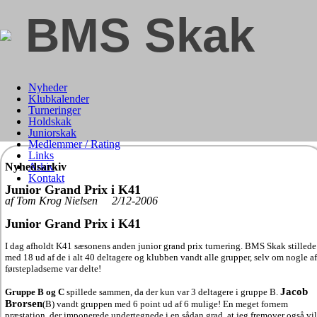
BMS Skak
Nyheder
Klubkalender
Turneringer
Holdskak
Juniorskak
Medlemmer / Rating
Links
Nyhedsarkiv
Arkiv
Kontakt
Junior Grand Prix i K41
af Tom Krog Nielsen 2/12-2006
Junior Grand Prix i K41
I dag afholdt K41 sæsonens anden junior grand prix turnering. BMS Skak stillede
med 18 ud af de i alt 40 deltagere og klubben vandt alle grupper, selv om nogle af
førstepladserne var delte!
Jacob
Gruppe B og C
spillede sammen, da der kun var 3 deltagere i gruppe B.
Brorsen
(B) vandt gruppen med 6 point ud af 6 mulige! En meget fornem
præstation, der imponerede undertegnede i en sådan grad, at jeg fremover også vil