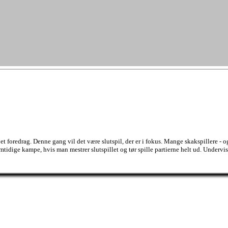
redrag. Denne gang vil det være slutspil, der er i fokus. Mange skakspillere - også m
fremtidige kampe, hvis man mestrer slutspillet og tør spille partierne helt ud. Under