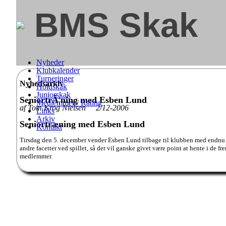
BMS Skak
Nyheder
Klubkalender
Turneringer
Nyhedsarkiv
Holdskak
Juniorskak
SeniortrÃ¦ning med Esben Lund
Medlemmer / Rating
af Tom Krog Nielsen 2/12-2006
Links
Arkiv
Seniortræning med Esben Lund
Kontakt
Tirsdag den 5. december vender Esben Lund tilbage til klubben med endnu et fo
andre facetter ved spillet, så der vil ganske givet være point at hente i de 
medlemmer.