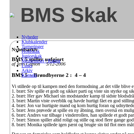
BMS Skak
Nyheder
Klubkalender
Turneringer
Nyhedsarkiv
Holdskak
Juniorskak
BMS 5 spiller uafgjort
Medlemmer / Rating
af Jens Capion 5/12-2006
Links
Arkiv
BMS 5 - Brøndbyerne 2 : 4 – 4
Kontakt
Vi stillede op til kampen med den formodning ,at det ville blive e
1. bræt: Siv spille et godt og sikker parti og viste sin styrke og sik
2. bræt: Her gav Michael sin modstander kamp til sidste blodsdråb
3. bræt: Martin viste overblik og havde hurtigt fået en god stilling
4. bræt: Jon var hurtigste mand og kom hurtig foran og udnyttede
5. bræt: Jens prøvede at spille en ny åbning, men overså en mulig 
6. bræt: Andres var tilbage i vinderrollen, han spillede et godt par
7. bræt: Simon spiller altid roligt og stille og stod flere gange 
8. bræt: Monika spillede igen pænt og brugte sin tid flot men må