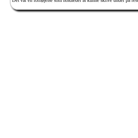
Det var en fornøjelse som holdleder at kunne skrive under på res