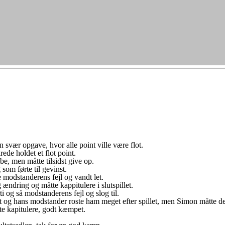
n svær opgave, hvor alle point ville være flot.
rede holdet et flot point.
e, men måtte tilsidst give op.
 som førte til gevinst.
 modstanderens fejl og vandt let.
ændring og måtte kappitulere i slutspillet.
ti og så modstanderens fejl og slog til.
godt og hans modstander roste ham meget efter spillet, men Simon måtte d
tte kapitulere, godt kæmpet.