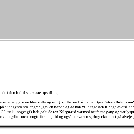
lede i den hidtil stærkeste opstilling.
ede længe, men blev stille og roligt spillet ned på damefløjen.
Søren Rohmann-
svar på et begyndende angreb, gav en bonde og da han ville tage den tilbage overså h
20 træk - noget gik helt galt.
Søren Kilsgaard
var med for første gang og var lysp
r at angribe, men brugte for lang tid og også her var en springer kommet på afveje 