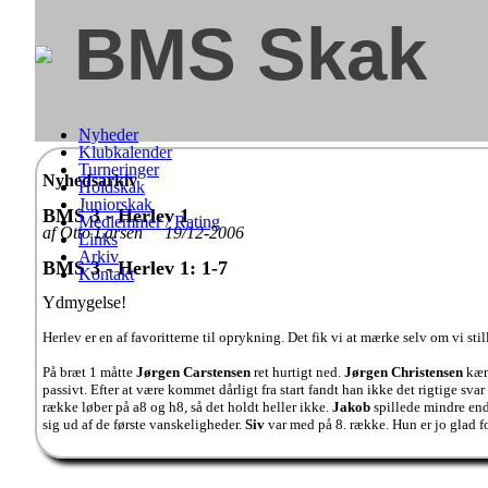
BMS Skak
Nyheder
Klubkalender
Turneringer
Nyhedsarkiv
Holdskak
Juniorskak
BMS 3 - Herlev 1
Medlemmer / Rating
af Otto Larsen 19/12-2006
Links
Arkiv
BMS 3 - Herlev 1: 1-7
Kontakt
Ydmygelse!
Herlev er en af favoritterne til oprykning. Det fik vi at mærke selv om vi stil
På bræt 1 måtte
Jørgen Carstensen
ret hurtigt ned.
Jørgen Christensen
kæmp
passivt. Efter at være kommet dårligt fra start fandt han ikke det rigtige 
række løber på a8 og h8, så det holdt heller ikke.
Jakob
spillede mindre end 
sig ud af de første vanskeligheder.
Siv
var med på 8. række. Hun er jo glad fo