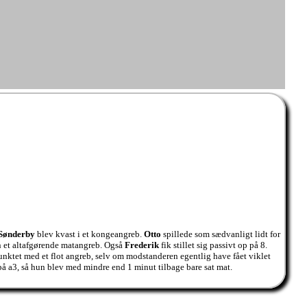
Sønderby
blev kvast i et kongeangreb.
Otto
spillede som sædvanligt lidt for
an et altafgørende matangreb. Også
Frederik
fik stillet sig passivt op på 8.
unktet med et flot angreb, selv om modstanderen egentlig have fået viklet
på a3, så hun blev med mindre end 1 minut tilbage bare sat mat.