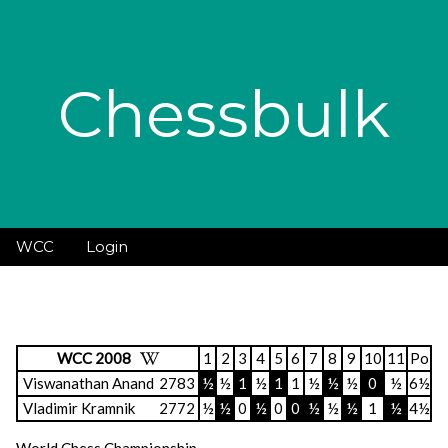
Chessbulk
WCC
Login
WCC 2008
1
2
3
4
5
6
7
8
9
10
11
Po
Viswanathan Anand
2783
½
½
1
½
1
1
½
½
½
0
½
6½
Vladimir Kramnik
2772
½
½
0
½
0
0
½
½
½
1
½
4½