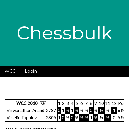
Chessbulk
WCC
Login
WCC 2010
1
2
3
4
5
6
7
8
9
10
11
12
Po
Viswanathan Anand
2787
0
1
½
1
½
½
½
0
½
½
½
1
6½
Veselin Topalov
2805
1
0
½
0
½
½
½
1
½
½
½
0
5½