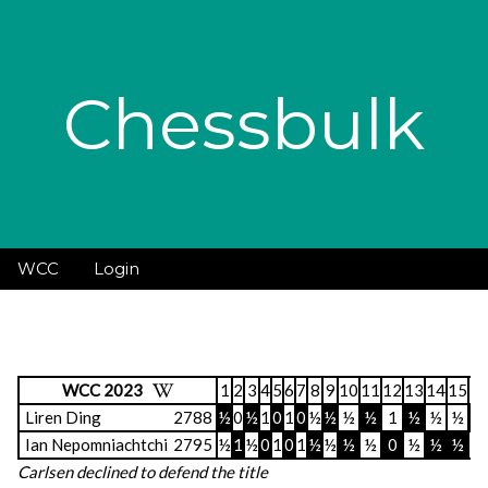
Chessbulk
WCC
Login
WCC 2023
1
2
3
4
5
6
7
8
9
10
11
12
13
14
15
1
Liren Ding
2788
½
0
½
1
0
1
0
½
½
½
½
1
½
½
½
½
Ian Nepomniachtchi
2795
½
1
½
0
1
0
1
½
½
½
½
0
½
½
½
½
Carlsen declined to defend the title