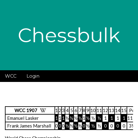
Chessbulk
WCC
Login
WCC 1907
1
2
3
4
5
6
7
8
9
10
11
12
13
14
15
Po
Emanuel Lasker
1
1
1
½
½
½
½
1
½
½
½
1
1
1
1
11½
Frank James Marshall
0
0
0
½
½
½
½
0
½
½
½
0
0
0
0
3½