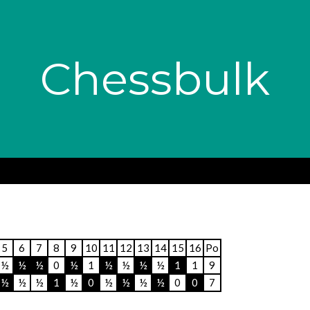
Chessbulk
5
6
7
8
9
10
11
12
13
14
15
16
Po
½
½
½
0
½
1
½
½
½
½
1
1
9
½
½
½
1
½
0
½
½
½
½
0
0
7