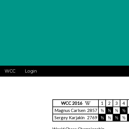
WCC
Login
WCC 2016
1
2
3
4
Magnus Carlsen
2857
½
½
½
½
Sergey Karjakin
2769
½
½
½
½