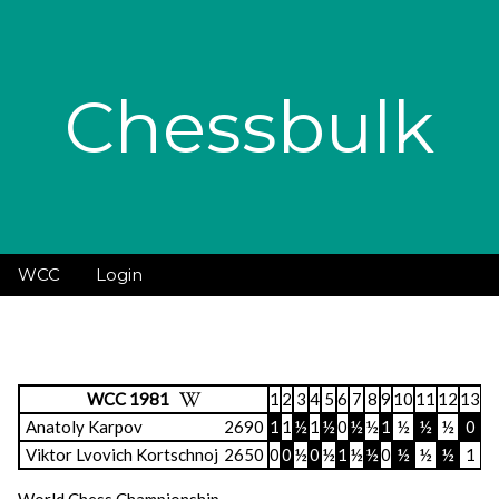
Chessbulk
WCC
Login
WCC 1981
1
2
3
4
5
6
7
8
9
10
11
12
13
1
Anatoly Karpov
2690
1
1
½
1
½
0
½
½
1
½
½
½
0
1
Viktor Lvovich Kortschnoj
2650
0
0
½
0
½
1
½
½
0
½
½
½
1
0