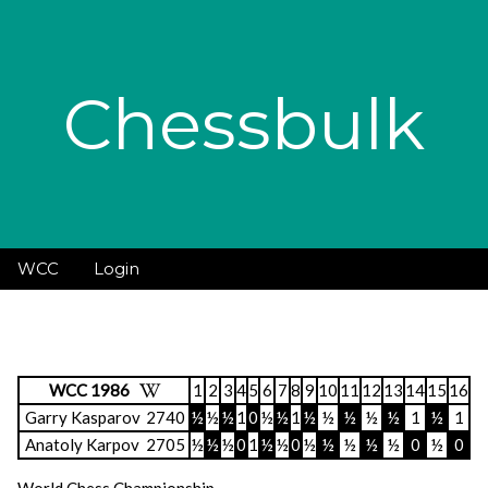
Chessbulk
WCC
Login
WCC 1986
1
2
3
4
5
6
7
8
9
10
11
12
13
14
15
16
1
Garry Kasparov
2740
½
½
½
1
0
½
½
1
½
½
½
½
½
1
½
1
0
Anatoly Karpov
2705
½
½
½
0
1
½
½
0
½
½
½
½
½
0
½
0
1