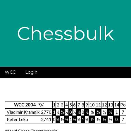
Chessbulk
WCC
Login
WCC 2004
1
2
3
4
5
6
7
8
9
10
11
12
13
14
Po
Vladimir Kramnik
2770
1
½
½
½
0
½
½
0
½
½
½
½
½
1
7
Peter Leko
2741
0
½
½
½
1
½
½
1
½
½
½
½
½
0
7