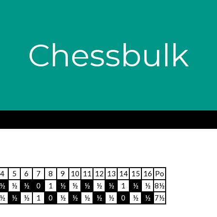
Chessbulk
4
5
6
7
8
9
10
11
12
13
14
15
16
Po
½
½
½
0
1
½
½
½
½
½
1
½
½
8½
½
½
½
1
0
½
½
½
½
½
0
½
½
7½