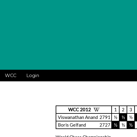
WCC
Login
WCC 2012
1
2
3
Viswanathan Anand
2791
½
½
½
Boris Gelfand
2727
½
½
½