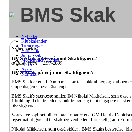
BMS Skak
Nyheder
Klubkalender
Turneringer
Nyhedsarkiv
Holdskak
Juniorskak
BMS Skak pÃ¥ vej mod Skakligaen!?
Medlemmer / Rating
af Bestyrelsen 25/7-2009
Links
Arkiv
BMS Skak på vej mod Skakligaen!?
Kontakt
BMS Skak er en af Danmarks største skakklubber, og klubben er k
Copenhagen Chess Challenge.
BMS Skak's stærkeste spiller, IM Nikolaj Mikkelsen, som også støtt
1.hold, og da lejligheden samtidig bød sig til at engagere en st
Skakligaen.
Vores nye topbræt bliver ingen ringere end GM Henrik Danielsen,
rejser naturligvis ud til skakbegivenheder af forskellig art i E
Nikolaj Mikkelsen, som også sidder i BMS Skaks bestyrelse, blive