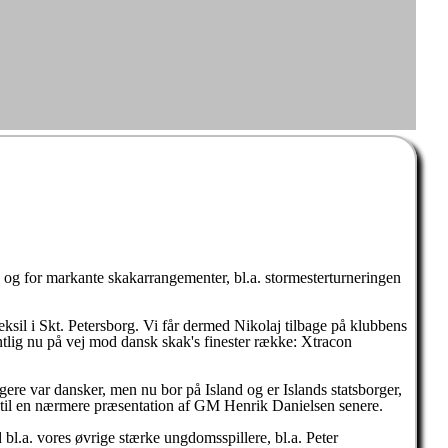
 og for markante skakarrangementer, bl.a. stormesterturneringen
eksil i Skt. Petersborg. Vi får dermed Nikolaj tilbage på klubbens
ntlig nu på vej mod dansk skak's finester række: Xtracon
re var dansker, men nu bor på Island og er Islands statsborger,
ge til en nærmere præsentation af GM Henrik Danielsen senere.
bl.a. vores øvrige stærke ungdomsspillere, bl.a. Peter