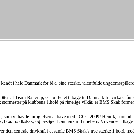
endt i hele Danmark for bl.a. sine stærke, talentfulde ungdomsspillere
es af Team Ballerup, er nu flyttet tilbage til Danmark fra cirka et års 
ærk stormester på klubbens 1.hold på rimelige vilkår, er BMS Skak forme
 som vi havde fornøjelsen at have med i CCC 2009! Henrik, som tidlige
uropa, bl.a. holdkskak, og besøger Danmark ind imellem. Vi vender tilba
r den centrale drivkraft i at samle BMS Skak's nye stærke 1.hold, med 