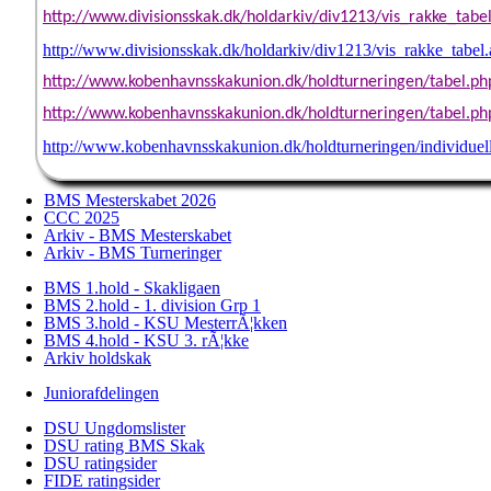
http://www.divisionsskak.dk/holdarkiv/div1213/vis_rakke_tabel
http://www.divisionsskak.dk/holdarkiv/div1213/vis_rakke_tabel
http://www.kobenhavnsskakunion.dk/holdturneringen/tabel.ph
http://www.kobenhavnsskakunion.dk/holdturneringen/tabel.ph
http://www.kobenhavnsskakunion.dk/holdturneringen/individuel
BMS Mesterskabet 2026
CCC 2025
Arkiv - BMS Mesterskabet
Arkiv - BMS Turneringer
BMS 1.hold - Skakligaen
BMS 2.hold - 1. division Grp 1
BMS 3.hold - KSU MesterrÃ¦kken
BMS 4.hold - KSU 3. rÃ¦kke
Arkiv holdskak
Juniorafdelingen
DSU Ungdomslister
DSU rating BMS Skak
DSU ratingsider
FIDE ratingsider