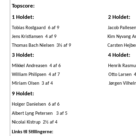
Topscore:
1 Holdet:
2 Holdet:
Tobias Rostgaard
6 af 9
Jacob Pallese
Jens Kristiansen
4 af 9
Kim Nyvang A
Thomas Bach Nielsen
3½ af 9
Carsten Hejbe
3 Holdet:
4 Holdet:
Mikkel Andreasen
4 af 6
Henrik Rasmu
William Philipsen
4 af 7
Otto Larsen
4
Miriam Olsen
3 af 4
Jørgen Vilhe
9 Holdet:
Holger Danielsen
6 af 6
Albert Lyng Petersen
3 af 5
Nicolai Kistrup
2½ af 4
Links til Stillingerne: