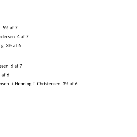
n
5½ af 7
ndersen
4 af 7
rg
3½ af 6
ssen
6 af 7
 af 6
lmsen
+ Henning T. Christensen
3½ af 6