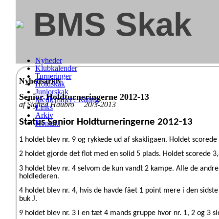
BMS Skak
Nyheder
Klubkalender
Turneringer
Nyhedsarkiv
Holdskak
Juniorskak
Senior Holdturneringerne 2012-13
Medlemmer / Rating
af Sigfred Haubro 20/3-2013
Links
Arkiv
Status Senior Holdturneringerne 2012-13
Kontakt
1 holdet blev nr. 9 og rykkede ud af skakligaen. Holdet scorede 
2 holdet gjorde det flot med en solid 5 plads. Holdet scorede 3
3 holdet blev nr. 4 selvom de kun vandt 2 kampe. Alle de andr
holdlederen.
4 holdet blev nr. 4, hvis de havde fået 1 point mere i den sids
J
buk
.
9 holdet blev nr. 3 i en tæt 4 mands gruppe hvor nr. 1, 2 og 3 s