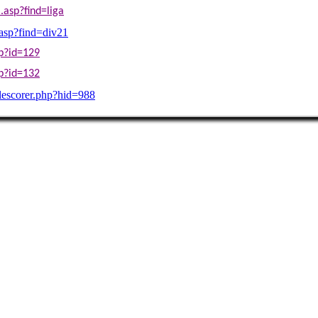
.asp?find=liga
.asp?find=div21
p?id=129
p?id=132
lescorer.php?hid=988