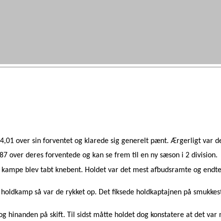
4,01 over sin forventet og klarede sig generelt pænt. Ærgerligt var det
,87 over deres forventede og kan se frem til en ny sæson i 2 division.
e kampe blev tabt knebent. Holdet var det mest afbudsramte og endte 
te holdkamp så var de rykket op. Det fiksede holdkaptajnen på smukkes
log hinanden på skift. Til sidst måtte holdet dog konstatere at det va